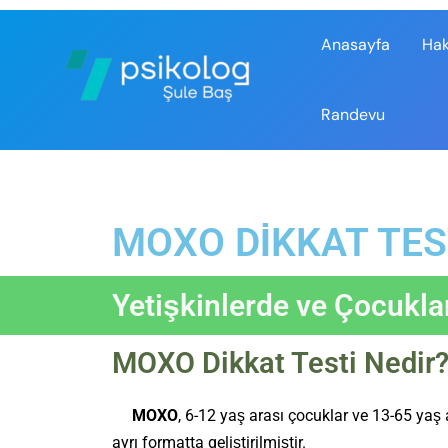
Anasayfa
Ha
Randevu
MOXO DİKKAT TES
Yetişkinlerde ve Çocukl
MOXO Dikkat Testi Nedir
MOXO
, 6-12 yaş arası çocuklar ve 13-65 yaş a
ayrı formatta geliştirilmiştir.