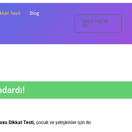
kat Testi
Blog
0534 769 78
53
dardı!
xo Dikkat Testi,
çocuk ve yetişkinler için iki