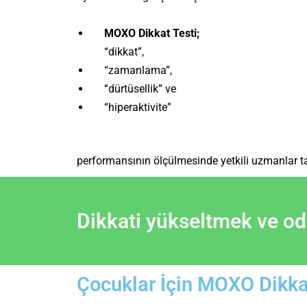
MOXO Dikkat Testi;
“dikkat”,
“zamanlama”,
“dürtüsellik” ve
“hiperaktivite”
performansının ölçülmesinde yetkili uzmanlar tar
Dikkati yükseltmek ve oda
Çocuklar İçin MOXO Dikka