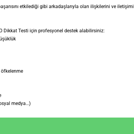
sını etkilediği gibi arkadaşlarıyla olan ilişkilerini ve iletişimi
kat Testi için profesyonel destek alabilirsiniz:
düşüklük
ı öfkelenme
e
 sosyal medya…)