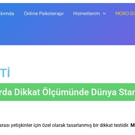
kkımda
Online Psikoterapi
Hizmetlerim
MOXO Dik
Tİ
arda Dikkat Ölçümünde Dünya Stan
?
rası yetişkinler için özel olarak tasarlanmış bir dikkat testidir.
Mo