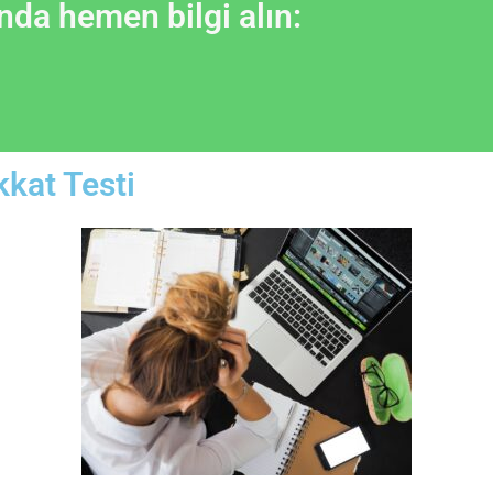
da hemen bilgi alın:
kkat Testi