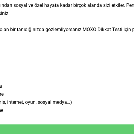
ından sosyal ve özel hayata kadar birçok alanda sizi etkiler. Pe
iniz.
an bir tanıdığınızda gözlemliyorsanız MOXO Dikkat Testi için pr
a
me
ahis, internet, oyun, sosyal medya…)
me