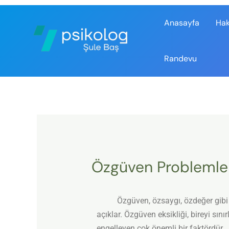
Anasayfa
Ha
Randevu
Özgüven Problemle
Özgüven, özsaygı, özdeğer gibi tanım
açıklar. Özgüven eksikliği, bireyi sın
engelleyen çok önemli bir faktördür.