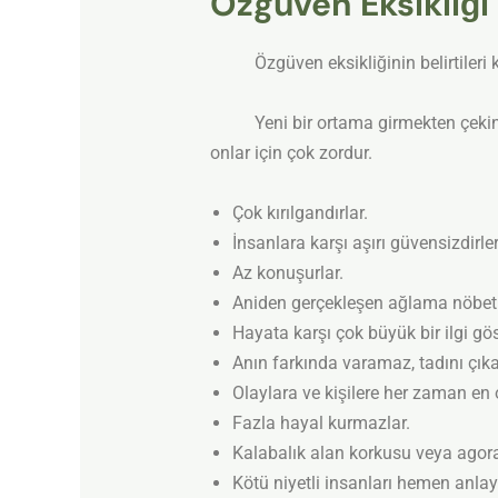
Özgüven Eksikliği B
Özgüven eksikliğinin belirtileri kişid
Yeni bir ortama girmekten çekinirle
onlar için çok zordur.
Çok kırılgandırlar.
İnsanlara karşı aşırı güvensizdirler
Az konuşurlar.
Aniden gerçekleşen ağlama nöbetle
Hayata karşı çok büyük bir ilgi gös
Anın farkında varamaz, tadını çık
Olaylara ve kişilere her zaman en
Fazla hayal kurmazlar.
Kalabalık alan korkusu veya agorafo
Kötü niyetli insanları hemen anlayam