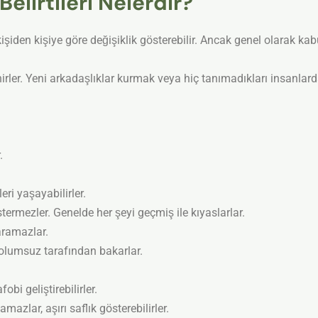
elirtileri Nelerdir?
en kişiye göre değişiklik gösterebilir. Ancak genel olarak kabul e
r. Yeni arkadaşlıklar kurmak veya hiç tanımadıkları insanlar
.
ri yaşayabilirler.
termezler. Genelde her şeyi geçmiş ile kıyaslarlar.
aramazlar.
 olumsuz tarafından bakarlar.
bi geliştirebilirler.
azlar, aşırı saflık gösterebilirler.