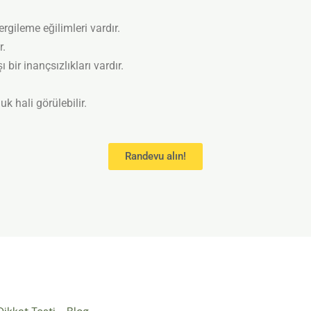
rgileme eğilimleri vardır.
r.
bir inançsızlıkları vardır.
k hali görülebilir.
Randevu alın!