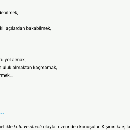
edebilmek,
klı açılardan bakabilmek,
ru yol almak,
umluluk almaktan kaçmamak,
görmek…
e…
llikle
kötü ve stresli
olaylar üzerinden konuşulur. Kişinin karşılaş