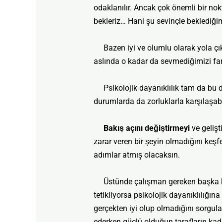
odaklanılır. Ancak çok önemli bir nok
bekleriz… Hani şu sevinçle beklediği
Bazen iyi ve olumlu olarak yola çık
aslında o kadar da sevmediğimizi far
Psikolojik dayanıklılık tam da bu du
durumlarda da zorluklarla karşılaşabil
Bakış açını değiştirmeyi
ve gelişt
zarar veren bir şeyin olmadığını keşf
adımlar atmış olacaksın.
Üstünde çalışman gereken başka k
tetikliyorsa psikolojik dayanıklılığına
gerçekten iyi olup olmadığını sorgula
ederken güçlü olduğun tarafların kada