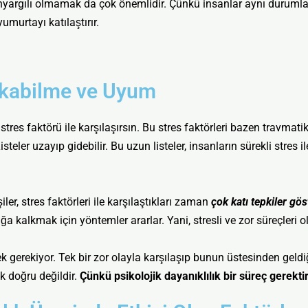
argılı olmamak da çok önemlidir. Çünkü insanlar aynı durumlara f
murtayı katılaştırır.
ıkabilme ve Uyum
 faktörü ile karşılaşırsın. Bu stres faktörleri bazen travmatik o
isteler uzayıp gidebilir. Bu uzun listeler, insanların sürekli stre
er, stres faktörleri ile karşılaştıkları zaman
çok katı tepkiler gö
 kalkmak için yöntemler ararlar. Yani, stresli ve zor süreçleri 
erekiyor. Tek bir zor olayla karşılaşıp bunun üstesinden geldiğ
 doğru değildir.
Çünkü psikolojik dayanıklılık bir süreç gerektir