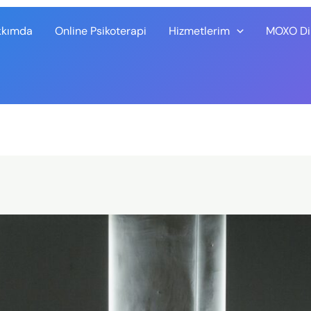
kkımda
Online Psikoterapi
Hizmetlerim
MOXO Dik