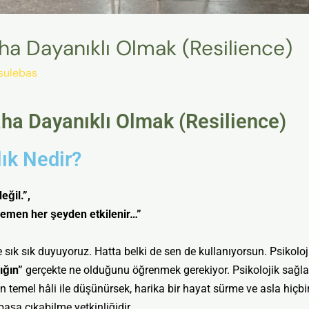
aha Dayanıklı Olmak (Resilience)
sulebas
aha Dayanıklı Olmak (Resilience)
lık Nedir?
eğil.”,
emen her şeyden etkilenir…”
sık sık duyuyoruz. Hatta belki de sen de kullanıyorsun. Psikoloj
ığın”
gerçekte ne olduğunu öğrenmek gerekiyor. Psikolojik sağlam
n temel hâli ile düşünürsek, harika bir hayat sürme ve asla hiçbi
aşa çıkabilme yetkinliğidir.