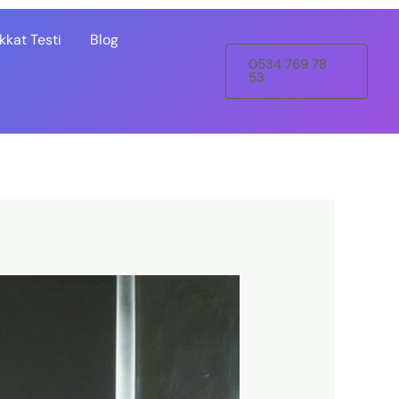
kat Testi
Blog
0534 769 78
53