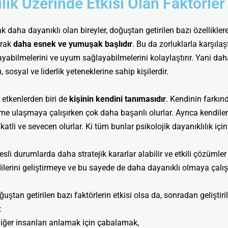
ılık Üzerinde Etkisi Olan Faktörler
daha dayanıklı olan bireyler, doğuştan getirilen bazı özelliklere
arak
daha esnek ve yumuşak başlıdır
. Bu da zorluklarla karşıla
mlayabilmelerini ve uyum sağlayabilmelerini kolaylaştırır. Yani dah
, sosyal ve liderlik yeteneklerine sahip kişilerdir.
etkenlerden biri de
kişinin kendini tanımasıdır
. Kendinin farkında
me ulaşmaya çalışırken çok daha başarılı olurlar. Ayrıca kendileri
atli ve sevecen olurlar. Ki tüm bunlar psikolojik dayanıklılık için
sli durumlarda daha stratejik kararlar alabilir ve etkili çözümler 
dilerini geliştirmeye ve bu sayede de daha dayanıklı olmaya çalışı
ştan getirilen bazı faktörlerin etkisi olsa da, sonradan geliştiri
:
diğer insanları anlamak için çabalamak,