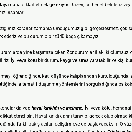
taya daha dikkat etmek gerekiyor. Bazen, bir hedef belirleriz vey
miz insanlar…
tığımız kararlar zamanla umduğumuz gibi gerçekleşmez, çok se
k ederiz ve bu durumla bir türlü başa çıkamayız.
rumlarda yine karşımıza çıkar. Zor durumlar illaki ki olumsuz v
iriz. İyi veya kötü bir durum, kaygı ve stres yaratabilir ve kişi 
irmeyi öğrendiğinde, katı düşünce kalıplarından kurtulduğunda,
ettiğinde, alternatif düşünme yöntemlerini sorguladığında psikolo
onular da var:
hayal kırıklığı ve incinme.
İyi veya kötü, herhangi
 dikkat etmelisin. Hayal kırıklıklarını tanıyıp, gerçek olup olmadık
dığında farklı bakış açıları geliştirmeye de başlayacaksın. O yüz
r geliştirebilir taraflarına da odaklanmanı öneririm.
Çünkü aslınd